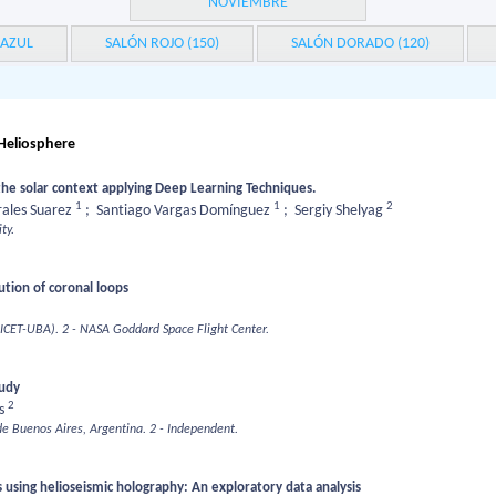
NOVIEMBRE
 AZUL
SALÓN ROJO (150)
SALÓN DORADO (120)
 Heliosphere
the solar context applying Deep Learning Techniques.
1
1
2
rales Suarez
;
Santiago Vargas Domínguez
;
Sergiy Shelyag
ty.
ution of coronal loops
NICET-UBA).
2 - NASA Goddard Space Flight Center.
tudy
2
os
de Buenos Aires, Argentina.
2 - Independent.
ns using helioseismic holography: An exploratory data analysis