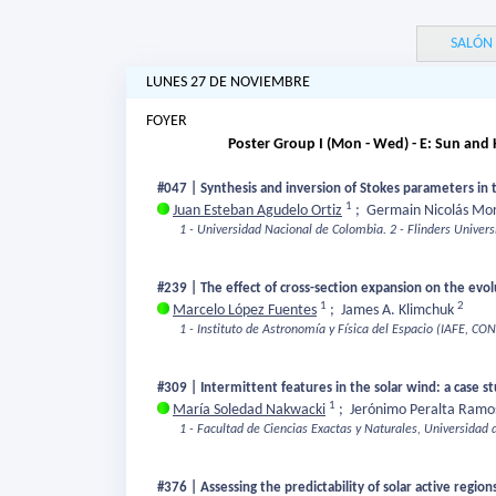
SALÓN
LUNES 27 DE NOVIEMBRE
FOYER
Poster Group I (Mon - Wed) - E: Sun and
#047 | Synthesis and inversion of Stokes parameters in 
1
Juan Esteban Agudelo Ortiz
;
Germain Nicolás Mo
1 - Universidad Nacional de Colombia.
2 - Flinders Universi
#239 | The effect of cross-section expansion on the evol
1
2
Marcelo López Fuentes
;
James A. Klimchuk
1 - Instituto de Astronomía y Física del Espacio (IAFE, CO
#309 | Intermittent features in the solar wind: a case s
1
María Soledad Nakwacki
;
Jerónimo Peralta Ram
1 - Facultad de Ciencias Exactas y Naturales, Universidad 
#376 | Assessing the predictability of solar active regio