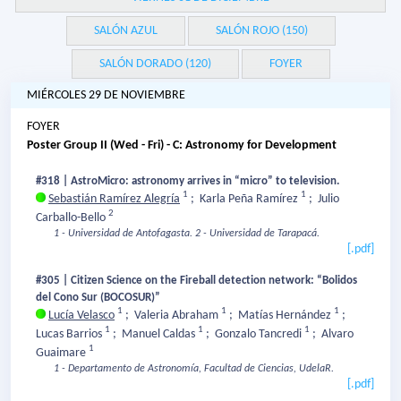
SALÓN AZUL
SALÓN ROJO (150)
SALÓN DORADO (120)
FOYER
MIÉRCOLES 29 DE NOVIEMBRE
FOYER
Poster Group II (Wed - Fri) - C: Astronomy for Development
#318 | AstroMicro: astronomy arrives in “micro” to television.
1
1
Sebastián Ramírez Alegría
;
Karla Peña Ramírez
;
Julio
2
Carballo-Bello
1 - Universidad de Antofagasta.
2 - Universidad de Tarapacá.
[.pdf]
#305 | Citizen Science on the Fireball detection network: “Bolidos
del Cono Sur (BOCOSUR)”
1
1
1
Lucía Velasco
;
Valeria Abraham
;
Matías Hernández
;
1
1
1
Lucas Barrios
;
Manuel Caldas
;
Gonzalo Tancredi
;
Alvaro
1
Guaimare
1 - Departamento de Astronomía, Facultad de Ciencias, UdelaR.
[.pdf]