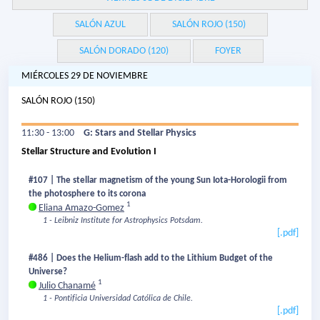
SALÓN AZUL
SALÓN ROJO (150)
SALÓN DORADO (120)
FOYER
MIÉRCOLES 29 DE NOVIEMBRE
SALÓN ROJO (150)
11:30 - 13:00
G: Stars and Stellar Physics
Stellar Structure and Evolution I
#107 | The stellar magnetism of the young Sun Iota-Horologii from
the photosphere to its corona
1
Eliana Amazo-Gomez
1 - Leibniz Institute for Astrophysics Potsdam.
[.pdf]
#486 | Does the Helium-flash add to the Lithium Budget of the
Universe?
1
Julio Chanamé
1 - Pontificia Universidad Católica de Chile.
[.pdf]