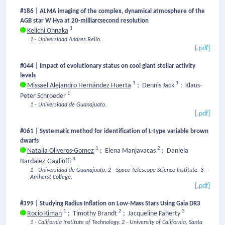
#186 | ALMA imaging of the complex, dynamical atmosphere of the
AGB star W Hya at 20-milliarcsecond resolution
1
Keiichi Ohnaka
1 - Universidad Andres Bello.
[.pdf]
#044 | Impact of evolutionary status on cool giant stellar activity
levels
1
1
Missael Alejandro Hernández Huerta
;
Dennis Jack
;
Klaus-
1
Peter Schroeder
1 - Universidad de Guanajuato.
[.pdf]
#061 | Systematic method for identification of L-type variable brown
dwarfs
1
2
Natalia Oliveros-Gomez
;
Elena Manjavacas
;
Daniela
3
Bardalez-Gagliuffi
1 - Universidad de Guanajuato.
2 - Space Telescope Science Institute.
3 -
Amherst College.
[.pdf]
#399 | Studying Radius Inflation on Low-Mass Stars Using Gaia DR3
1
2
3
Rocio Kiman
;
Timothy Brandt
;
Jacqueline Faherty
1 - California Institute of Technology.
2 - University of California, Santa