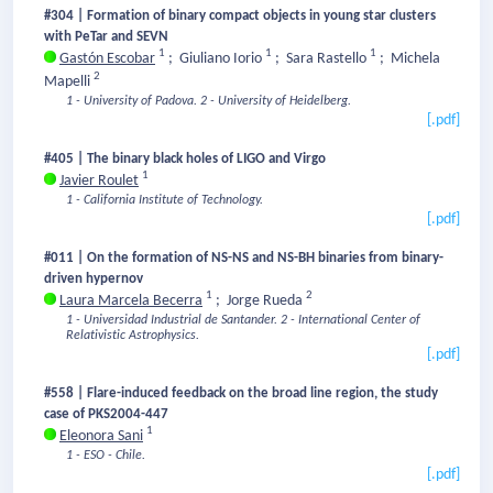
#304 | Formation of binary compact objects in young star clusters
with PeTar and SEVN
1
1
1
Gastón Escobar
;
Giuliano Iorio
;
Sara Rastello
;
Michela
2
Mapelli
1 - University of Padova.
2 - University of Heidelberg.
[.pdf]
#405 | The binary black holes of LIGO and Virgo
1
Javier Roulet
1 - California Institute of Technology.
[.pdf]
#011 | On the formation of NS-NS and NS-BH binaries from binary-
driven hypernov
1
2
Laura Marcela Becerra
;
Jorge Rueda
1 - Universidad Industrial de Santander.
2 - International Center of
Relativistic Astrophysics.
[.pdf]
#558 | Flare-induced feedback on the broad line region, the study
case of PKS2004-447
1
Eleonora Sani
1 - ESO - Chile.
[.pdf]