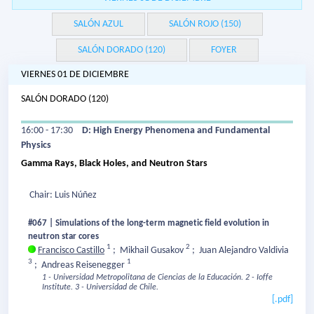
SALÓN AZUL
SALÓN ROJO (150)
SALÓN DORADO (120)
FOYER
VIERNES 01 DE DICIEMBRE
SALÓN DORADO (120)
16:00 - 17:30
D: High Energy Phenomena and Fundamental
Physics
Gamma Rays, Black Holes, and Neutron Stars
Chair: Luis Núñez
#067 | Simulations of the long-term magnetic field evolution in
neutron star cores
1
2
Francisco Castillo
;
Mikhail Gusakov
;
Juan Alejandro Valdivia
3
1
;
Andreas Reisenegger
1 - Universidad Metropolitana de Ciencias de la Educación.
2 - Ioffe
Institute.
3 - Universidad de Chile.
[.pdf]