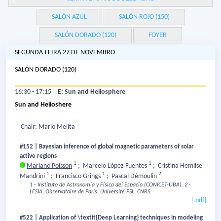
SALÓN AZUL
SALÓN ROJO (150)
SALÓN DORADO (120)
FOYER
SEGUNDA-FEIRA 27 DE NOVEMBRO
SALÓN DORADO (120)
16:30 - 17:15
E: Sun and Heliosphere
Sun and Helioshere
Chair: Mario Melita
#152 | Bayesian inference of global magnetic parameters of solar
active regions
1
1
Mariano Poisson
;
Marcelo López Fuentes
;
Cristina Hemilse
1
1
2
Mandrini
;
Francisco Grings
;
Pascal Démoulin
1 - Instituto de Astronomía y Física del Espacio (CONICET-UBA).
2 -
LESIA, Observatoire de Paris, Université PSL, CNRS.
[.pdf]
#522 | Application of \textit{Deep Learning} techniques in modeling