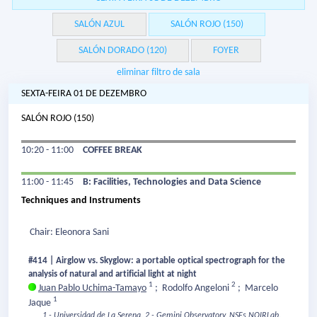
SALÓN AZUL
SALÓN ROJO (150)
SALÓN DORADO (120)
FOYER
eliminar filtro de sala
SEXTA-FEIRA 01 DE DEZEMBRO
SALÓN ROJO (150)
10:20 - 11:00
COFFEE BREAK
11:00 - 11:45
B: Facilities, Technologies and Data Science
Techniques and Instruments
Chair: Eleonora Sani
#414 | Airglow vs. Skyglow: a portable optical spectrograph for the
analysis of natural and artificial light at night
1
2
Juan Pablo Uchima-Tamayo
;
Rodolfo Angeloni
;
Marcelo
1
Jaque
1 - Universidad de La Serena.
2 - Gemini Observatory, NSFs NOIRLab.