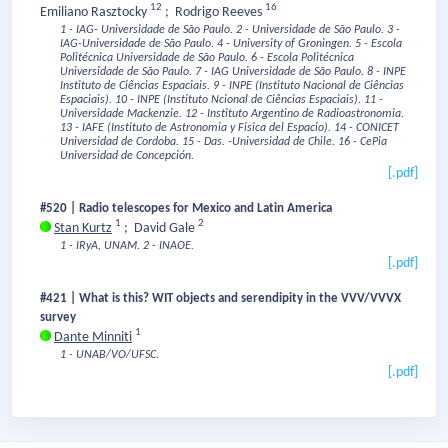
12
16
Emiliano Rasztocky
;
Rodrigo Reeves
1 - IAG- Universidade de São Paulo.
2 - Universidade de São Paulo.
3 -
IAG-Universidade de São Paulo.
4 - University of Groningen.
5 - Escola
Politécnica Universidade de São Paulo.
6 - Escola Politécnica
Universidade de São Paulo.
7 - IAG Universidade de São Paulo.
8 - INPE
Instituto de Ciências Espaciais.
9 - INPE (Instituto Nacional de Ciências
Espaciais).
10 - INPE (Instituto Ncional de Ciências Espaciais).
11 -
Universidade Mackenzie.
12 - Instituto Argentino de Radioastronomia.
13 - IAFE (Instituto de Astronomia y Fisica del Espacio).
14 - CONICET
Universidad de Cordoba.
15 - Das. -Universidad de Chile.
16 - CePia
Universidad de Concepción.
[.pdf]
#520 | Radio telescopes for Mexico and Latin America
1
2
Stan Kurtz
;
David Gale
1 - IRyA, UNAM.
2 - INAOE.
[.pdf]
#421 | What is this? WIT objects and serendipity in the VVV/VVVX
survey
1
Dante Minniti
1 - UNAB/VO/UFSC.
[.pdf]