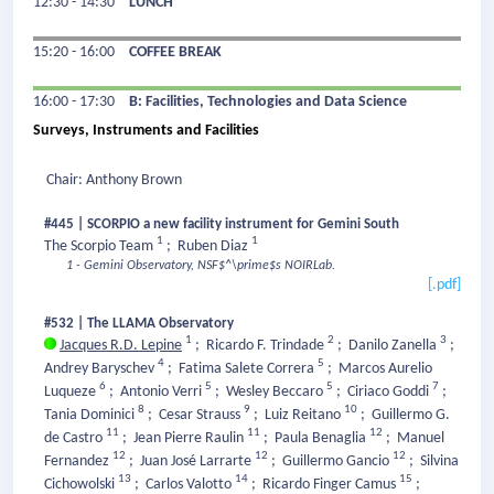
12:30 - 14:30
LUNCH
15:20 - 16:00
COFFEE BREAK
16:00 - 17:30
B: Facilities, Technologies and Data Science
Surveys, Instruments and Facilities
Chair: Anthony Brown
#445 | SCORPIO a new facility instrument for Gemini South
1
1
The Scorpio Team
;
Ruben Diaz
1 - Gemini Observatory, NSF$^\prime$s NOIRLab.
[.pdf]
#532 | The LLAMA Observatory
1
2
3
Jacques R.D. Lepine
;
Ricardo F. Trindade
;
Danilo Zanella
;
4
5
Andrey Baryschev
;
Fatima Salete Correra
;
Marcos Aurelio
6
5
5
7
Luqueze
;
Antonio Verri
;
Wesley Beccaro
;
Ciriaco Goddi
;
8
9
10
Tania Dominici
;
Cesar Strauss
;
Luiz Reitano
;
Guillermo G.
11
11
12
de Castro
;
Jean Pierre Raulin
;
Paula Benaglia
;
Manuel
12
12
12
Fernandez
;
Juan José Larrarte
;
Guillermo Gancio
;
Silvina
13
14
15
Cichowolski
;
Carlos Valotto
;
Ricardo Finger Camus
;